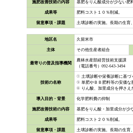
施肥改善技術の内容
基肥をりん酸成分が少ない肥
成果等
肥料コスト１０％削減。
留意事項・課題
土壌診断の実施。長期の生育
地区名
久留米市
主体
その他生産者組合
農林水産部経営技術支援課
最寄りの普及指導機関
（電話番号）092-643-3494
土壌診断や栄養診断に基づ
技術の名称
単肥やＢＢ肥料等の安価な
りん酸、加里成分を押さえた
導入目的・背景
化学肥料費の抑制
施肥改善技術の内容
基肥をりん酸・加里成分が少
成果等
肥料コスト２０％削減。
留意事項・課題
土壌診断の実施。長期の生育