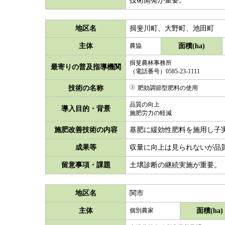
技術開発が重要。
地区名
揖斐川町、大野町、池田町
主体
面積(ha)
農協
揖斐農林事務所
最寄りの普及指導機関
（電話番号）0585-23-1111
技術の名称
肥効調節型肥料の使用
品質の向上
導入目的・背景
施肥労力の軽減
施肥改善技術の内容
基肥に緩効性肥料を施用し子
成果等
収量に向上は見られないが品
留意事項・課題
土壌診断の継続実施が重要。
地区名
関市
主体
面積(ha)
個別農家