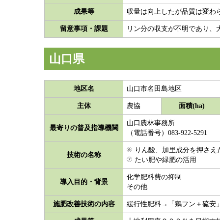
成果等
収量は向上したが品質は変わ
留意事項・課題
リン分の収支が不明であり、
山口県
地区名
山口市名田島地区
主体
面積(ha)
農協
山口農林事務所
最寄りの普及指導機関
（電話番号）083-922-5291
りん酸、加里成分を押さえた
技術の名称
たい肥や緑肥の活用
化学肥料費の抑制
導入目的・背景
その他
施肥改善技術の内容
緩行性肥料→「鶏フン＋硫安