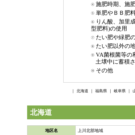
施肥時期、施
単肥やＢＢ肥
りん酸、加里成
型肥料)の使用
たい肥や緑肥
たい肥以外の
VA菌根菌等の
土壌中に蓄積さ
その他
｜
北海道
｜
福島県
｜
岐阜県
｜
北海道
地区名
上川北部地域