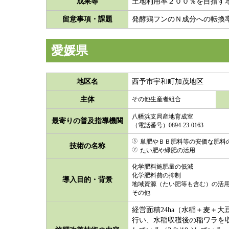
成果等
土地利用率２００％を目指す
留意事項・課題
発酵鶏フンのＮ成分への転換
愛媛県
地区名
西予市宇和町加茂地区
主体
その他生産者組合
八幡浜支局産地育成室
最寄りの普及指導機関
（電話番号）0894-23-0163
単肥やＢＢ肥料等の安価な肥料
技術の名称
たい肥や緑肥の活用
化学肥料施肥量の低減
化学肥料費の抑制
導入目的・背景
地域資源（たい肥等も含む）の活
その他
経営面積24ha（水稲＋麦＋
行い、水稲収穫後の稲ワラを