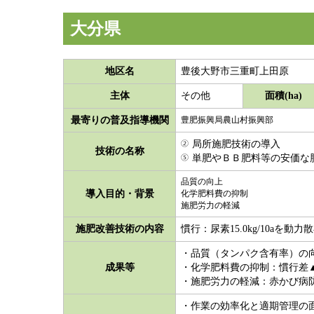
大分県
地区名
豊後大野市三重町上田原
主体
面積(ha)
その他
最寄りの普及指導機関
豊肥振興局農山村振興部
局所施肥技術の導入
技術の名称
単肥やＢＢ肥料等の安価な
品質の向上
導入目的・背景
化学肥料費の抑制
施肥労力の軽減
施肥改善技術の内容
慣行：尿素15.0kg/10aを動力
・品質（タンパク含有率）の向
成果等
・化学肥料費の抑制：慣行差
・施肥労力の軽減：赤かび病
・作業の効率化と適期管理の