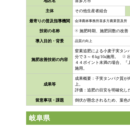
地区名
喜多方市
主体
その他生産者組合
最寄りの普及指導機関
会津農林事務所喜多方農業普及所
技術の名称
施肥時期、施肥回数の改善
導入目的・背景
品質の向上
窒素追肥による小麦子実タ
分で３～６kg/10a施用。
施肥改善技術の内容
４４ポイント未満の場合、『上
施用。
成果概要：子実タンパク質が
成果等
上。
評価：追肥の目安を明確化し
留意事項・課題
倒伏が懸念されるため、葉色
岐阜県