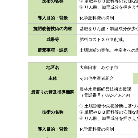
技術の名称
単肥やＢＢ肥料等の安価な
りん酸、加里成分を押さえた
導入目的・背景
化学肥料費の抑制
施肥改善技術の内容
基肥をりん酸・加里成分が少
成果等
肥料コスト３０％削減。
留意事項・課題
土壌診断の実施。生産者への
地区名
大牟田市、みやま市
主体
その他生産者組合
農林水産部経営技術支援課
最寄りの普及指導機関
（電話番号）092-643-3494
土壌診断や栄養診断に基づ
技術の名称
単肥やＢＢ肥料等の安価な
りん酸、加里成分を押さえた
導入目的・背景
化学肥料費の抑制