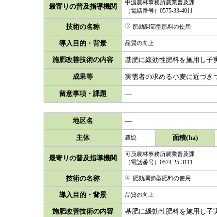
中濃農林事務所農業普及課
最寄りの普及指導機関
（電話番号）0575-33-4011
技術の名称
肥効調節型肥料の使用
導入目的・背景
品質の向上
施肥改善技術の内容
基肥に緩効性肥料を施用し子
成果等
実需者の求める小麦に近づき
留意事項・課題
―
地区名
―
主体
面積(ha)
農協
可茂農林事務所農業普及課
最寄りの普及指導機関
（電話番号）0574-25-3111
技術の名称
肥効調節型肥料の使用
導入目的・背景
品質の向上
施肥改善技術の内容
基肥に緩効性肥料を施用し子