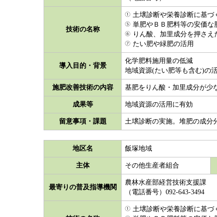
土壌診断や栄養診断に基づ
単肥やＢＢ肥料等の安価な
技術の名称
りん酸、加里成分を押さえた
たい肥や緑肥の活用
化学肥料施用量の低減
導入目的・背景
地域資源(たい肥等も含む)の
施肥改善技術の内容
基肥をりん酸・加里成分が少
成果等
地域資源の活用に有効
留意事項・課題
土壌診断の実施。堆肥の成分
地区名
飯塚地域
主体
その他生産者組合
農林水産部経営技術支援課
最寄りの普及指導機関
（電話番号）092-643-3494
土壌診断や栄養診断に基づ