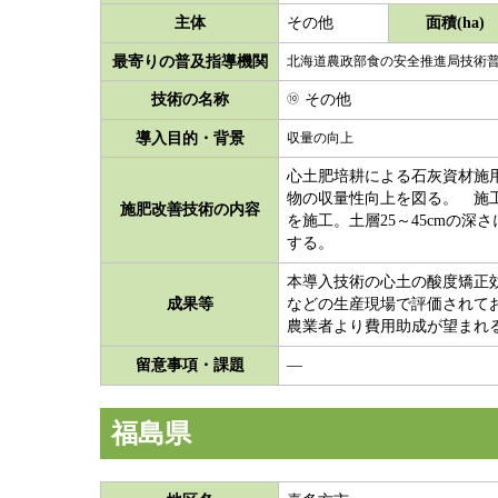
主体
面積(ha)
その他
最寄りの普及指導機関
北海道農政部食の安全推進局技術
技術の名称
その他
導入目的・背景
収量の向上
心土肥培耕による石灰資材施
物の収量性向上を図る。 施工
施肥改善技術の内容
を施工。土層25～45cmの深さ
する。
本導入技術の心土の酸度矯正
成果等
などの生産現場で評価されて
農業者より費用助成が望まれ
留意事項・課題
―
福島県