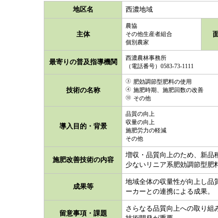
地区名
西濃地域
農協
主体
面
その他生産者組合
個別農家
西濃農林事務所
最寄りの普及指導機関
（電話番号）0583-73-1111
肥効調節型肥料の使用
技術の名称
施肥時期、施肥回数の改善
その他
品質の向上
収量の向上
導入目的・背景
施肥労力の軽減
その他
増収・品質向上のため、新品
施肥改善技術の内容
少ないリニア系肥効調節型肥料
地域全体の収量性が向上し品
成果等
ーカーとの連携による成果。
さらなる品質向上への取り組
留意事項・課題