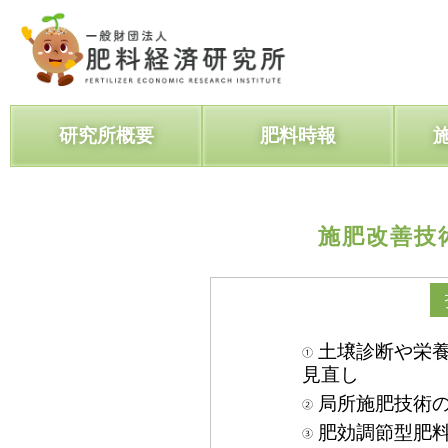
研究所概要
肥料時報
施肥改善技
土壌診断や栄
見直し
局所施肥技術
肥効調節型肥