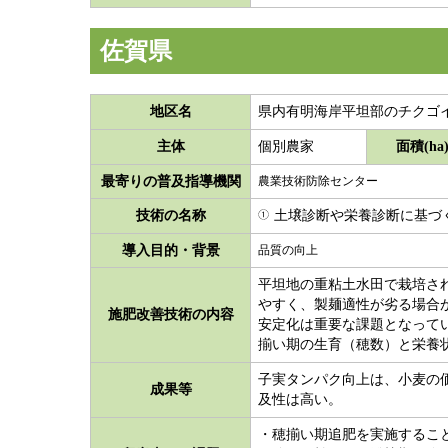
佐賀県
地区名
県内有明海岸平坦部のチクゴ
主体
面積(ha
個別農家
最寄りの普及指導機関
農業技術防除センター
技術の名称
土壌診断や栄養診断に基づ
導入目的・背景
品質の向上
平坦地の重粘土水田で栽培さ
やすく、製麺適性が劣る場合
施肥改善技術の内容
安定化は重要な課題となって
揃い期の生育（穂数）と栄養状
子実タンパク向上は、小麦の
成果等
及性は高い。
・穂揃い期追肥を実施するこ