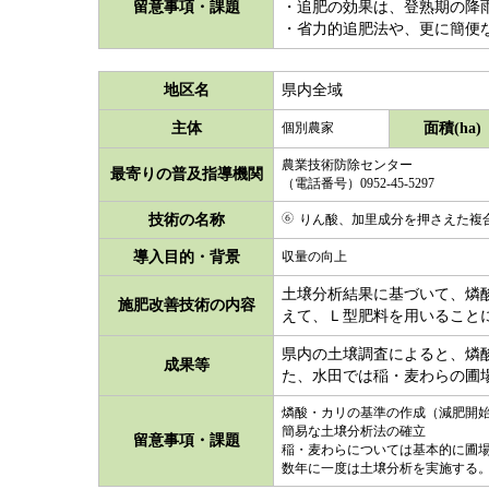
留意事項・課題
・追肥の効果は、登熟期の降
・省力的追肥法や、更に簡便
地区名
県内全域
主体
面積(ha)
個別農家
農業技術防除センター
最寄りの普及指導機関
（電話番号）0952-45-5297
技術の名称
りん酸、加里成分を押さえた複合
導入目的・背景
収量の向上
土壌分析結果に基づいて、燐
施肥改善技術の内容
えて、Ｌ型肥料を用いること
県内の土壌調査によると、燐
成果等
た、水田では稲・麦わらの圃
燐酸・カリの基準の作成（減肥開
簡易な土壌分析法の確立
留意事項・課題
稲・麦わらについては基本的に圃
数年に一度は土壌分析を実施する