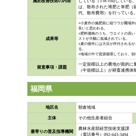
施肥改善技術の内容
している（3.0t/10a)し
は、散布された堆肥と単肥（
代、散布費用）を行っている
○小麦作の施肥前に稲ワラが圃場
良いと思われる。
○肥料価格のうち、ウエイトの高
成果等
ストが大幅に低減されている。
○麦の後作には大豆が作付される
る。
○地域の中で資源循環しており、効
一定規模以上の農地が面的に
留意事項・課題
（中規模以上）が耕畜連携体
福岡県
地区名
朝倉地域
主体
その他生産者組合
農林水産部経営技術支援課
最寄りの普及指導機関
（電話番号）092-643-3494